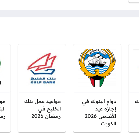
ك
دوام البنوك في
مواعيد عمل بنك
موا
إجازة عيد
الخليج في
الب
الأضحى 2026
رمضان 2026
رمضا
الكويت