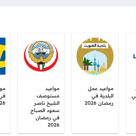
مواعيد عمل
مواعيد
موا
ي
البلدية في
مستوصف
في
رمضان 2026
الشيخ ناصر
26
سعود الصباح
في رمضان
2026