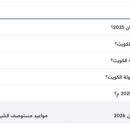
2025؟
2؟
م؟
20
مواعيد مستوصف الشيخ ن